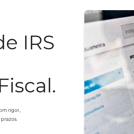
de IRS
iscal.
om rigor,
prazos.