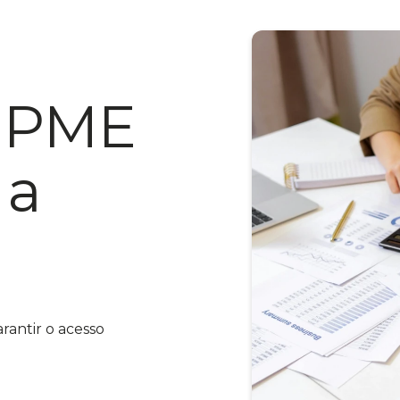
o PME
 a
rantir o acesso